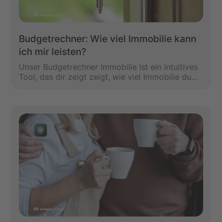
spezialisiert sich vor allem auf den Bereich
Notfallplanung. Das bedeutet, er kann dir und
deinen Liebsten sehr effizient zeigen, was
passiert, wenn ein Notfall eintritt und was mit
Budgetrechner: Wie viel Immobilie kann
deinem Geld passiert.
ich mir leisten?
Unser Budgetrechner Immobilie ist ein intuitives
Tool, das dir zeigt zeigt, wie viel Immobilie du
dir als Kapitalanlage oder Eigenheim leisten
kannst.