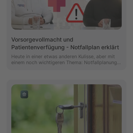
Vorsorgevollmacht und
Patientenverfügung - Notfallplan erklärt
Heute in einer etwas anderen Kulisse, aber mit
einem noch wichtigeren Thema: Notfallplanung.
Das bedeutet, was passiert eigentlich, wenn du
keine freien Entscheidungen mehr treffen kannst,
und vor allem, was passiert mit deinen Anlagen,
deinen Immobilien, deinen Aktien, was auch
immer, wenn du keine Kontrolle mehr über deine
eigenen Entscheidungen hast oder wenn andere
in deinem Umfeld diese Entscheidungen nicht
mehr treffen können. Und da ich nicht der
Experte dafür bin, haben wir einen absoluten
Experten auf diesem Gebiet geholt: Thomas
Meyer. Thomas ist Service-Makler und