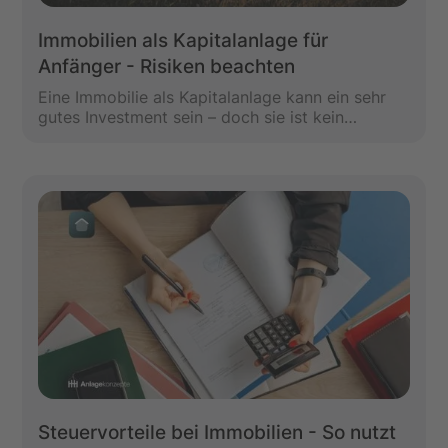
Immobilien als Kapitalanlage für
Anfänger - Risiken beachten
Eine Immobilie als Kapitalanlage kann ein sehr
gutes Investment sein – doch sie ist kein
Selbstläufer. In diesem Artikel erfährst du aus
unserer Sicht die 6 häufigsten Risiken beim
Immobilienkauf, die gerade Einsteiger häufig
übersehen. Vermeide teure Fehler und triff
fundierte Entscheidungen – mit klarem Blick auf
Mietausfall, Instandhaltung & Co. - Vor jedem
Kauf solltest du immer eigenes Research
betreiben.
Steuervorteile bei Immobilien - So nutzt