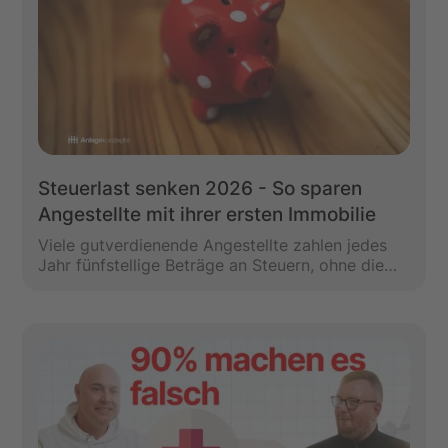
Steuerlast senken 2026 - So sparen
Angestellte mit ihrer ersten Immobilie
Viele gutverdienende Angestellte zahlen jedes
Jahr fünfstellige Beträge an Steuern, ohne die
völlig legalen Vorteile einer vermieteten
Immobilie zu nutzen. In diesem Artikel erfährst
du, wie du mit deiner ersten Immobilie als
Kapitalanlage deine Steuerlast 2026 deutlich
senken kannst, welche Kosten du absetzen
darfst und wie AfA, Zinsen und laufende
Ausgaben zusammenwirken.