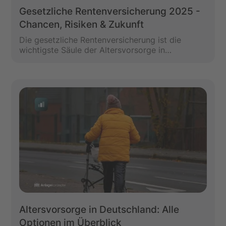
Gesetzliche Rentenversicherung 2025 -
Chancen, Risiken & Zukunft
Die gesetzliche Rentenversicherung ist die
wichtigste Säule der Altersvorsorge in
Deutschland. Sie bietet eine lebenslange Rente
und wird jährlich angepasst. Doch durch den
demografischen Wandel, sinkendes
Rentenniveau und steigende
Lebenshaltungskosten stößt das System an
seine Grenzen.
Altersvorsorge in Deutschland: Alle
Optionen im Überblick