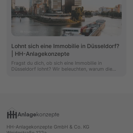
Lohnt sich eine Immobilie in Düsseldorf?
| HH-Anlagekonzepte
Fragst du dich, ob sich eine Immobilie in
Düsseldorf lohnt? Wir beleuchten, warum die
Landeshauptstadt NRW ein attraktiver Standort
für Investments ist, wie du mit wenig oder ohne
Eigenkapital einsteigst und welche
Renditechancen dich erwarten.
Anlage
konzepte
HH-Anlagekonzepte GmbH & Co. KG
Weidestraße 122a