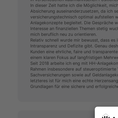
In dieser Zeit hatte ich die Möglichkeit, m
Absicherung auseinanderzusetzen, da ich sel
versicherungstechnisch optimal aufstellen 
Anlagekonzepte begleitet. Die Gespräche wa
Interesse an finanziellen Themen stetig wuc
mich beruflich neu zu orientieren.
Relativ schnell wurde mir bewusst, dass es i
Intransparenz und Defizite gibt. Genau desh
Kunden eine ehrliche, faire und transparen
einem klaren Fokus auf langfristigen Mehrwe
Seit 2018 arbeite ich eng mit HH-Anlagek
Rahmen insbesondere auf steueroptimierte 
Sachversicherungen sowie auf Geldanlagekon
letzteres ist für mich eine echte Herzensange
Grundlagen für eine sichere und erfolgrei