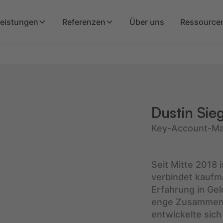
eistungen
Referenzen
Über uns
Ressource
Dustin Si
Key-Account-M
Seit Mitte 2018 
verbindet kaufm
Erfahrung in Ge
enge Zusammena
entwickelte sich