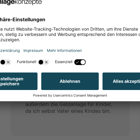
Erfahrung
Seit acht Jahren arbeite ich mit
Leidenschaft in der Finanzbranche,
insbesondere im Versicherungs- und
Investmentbereich. Mir ist wichtig,
Lösungen zu finden, die ein starkes
Preis-Leistungs-Verhältnis mit
zuverlässigem Service verbinden. Bei
Investments setze ich auf langfristige
Strategien, die für jeden
Privatanleger realistisch umsetzbar
sind. Ein Herzensthema von mir ist
außerdem die Geldanlage für Kinder,
da ich selbst Vater eines Kindes bin.