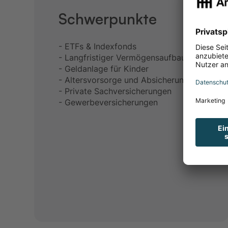
Schwerpunkte
- ETFs & Indexfonds
- Langfristiger Vermögensaufbau
- Geldanlage für Kinder
- Altersvorsorge und Absicherung
- Private Sachversicherungen
- Gewerbeversicherungen