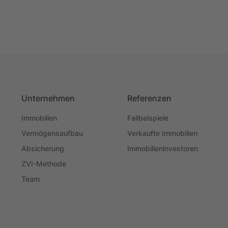
teuer werden. Mit der richtigen Versicherung
schützt du dich vor finanziellen Risiken und
sicherst deine Rendite langfristig ab
Unternehmen
Referenzen
Immobilien
Fallbeispiele
Vermögensaufbau
Verkaufte Immobilien
Absicherung
Immobilieninvestoren
ZVI-Methode
Team