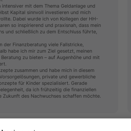
ich intensiver mit dem Thema Geldanlage und
bst Kapital sinnvoll investieren und mich
wollte. Dabei wurde ich von Kollegen der HH-
ren so inspirierend und praxisnah, dass mein
hs und schließlich zu dem Entschluss führte,
n der Finanzberatung viele Fallstricke,
alb habe ich mir zum Ziel gesetzt, meinen
te Beratung zu bieten – auf Augenhöhe und mit
rt.
onzepte zusammen und habe mich in diesem
Vorsorgelösungen, private und gewerbliche
zepte für Kinder spezialisiert. Gerade
legenheit, da ich frühzeitig die finanziellen
che Zukunft des Nachwuchses schaffen möchte.