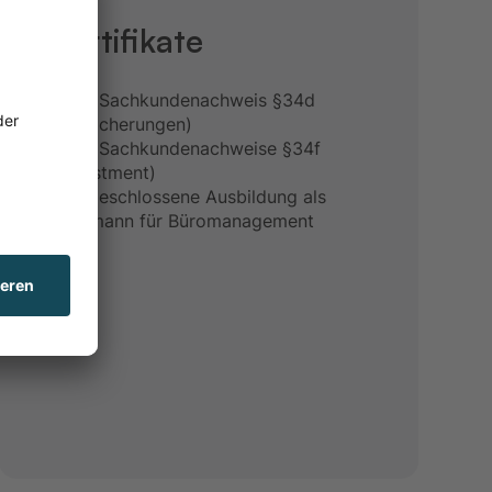
Zertifikate
- IHK Sachkundenachweis §34d
(Versicherungen)
- IHK Sachkundenachweise §34f
(Investment)
- Abgeschlossene Ausbildung als
Kaufmann für Büromanagement