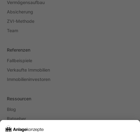
Vermögensaufbau
Absicherung
ZVI-Methode
Team
Referenzen
Fallbeispiele
Verkaufte Immobilien
Immobilieninvestoren
Ressourcen
Blog
Ratgeber
Social Media