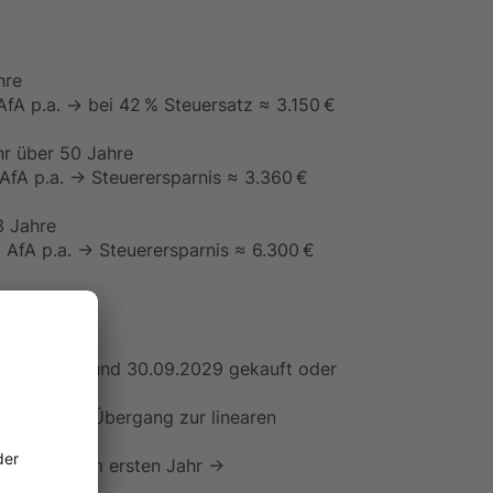
hre
AfA p.a. → bei 42 % Steuersatz ≈ 3.150 €
r über 50 Jahre
AfA p.a. → Steuerersparnis ≈ 3.360 €
3 Jahre
 AfA p.a. → Steuerersparnis ≈ 6.300 €
n 1.10.2023 und 30.09.2029 gekauft oder
r wählbarer Übergang zur linearen
.000 € AfA im ersten Jahr →