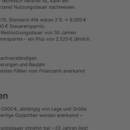
technisch veraltet ist, kann ein
ürzere) Nutzungsdauer nachweisen.
1970. Standard-AfA wären 2 % → 9.000 €
80 € Steuerersparnis.
e Restnutzungsdauer von 30 Jahren
rsparnis – ein Plus von 2.520 € jährlich.
 Sachverständigen
ierungen und Baujahr
meisten Fällen vom Finanzamt anerkannt
en
–2000 €, abhängig von Lage und Größe
wertige Gutachten werden anerkannt –
ungsdauer ohnehin bei ~33 Jahren liegt