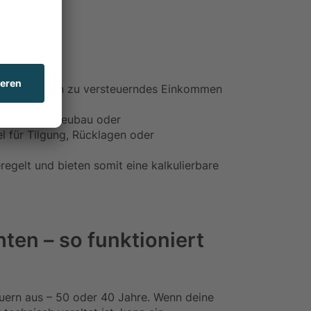
duziert dein zu versteuerndes Einkommen
. B. durch Neubau oder
l für Tilgung, Rücklagen oder
regelt und bieten somit eine kalkulierbare
en – so funktioniert
uern aus – 50 oder 40 Jahre. Wenn deine