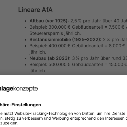
Lineare AfA
Altbau (vor 1925):
2,5 % pro Jahr über 40 Ja
Beispiel: 300.000 € Gebäudeanteil = 7.500 € 
Steuerersparnis jährlich.
Bestandsimmobilie (1925–2022):
2 % pro Jah
Beispiel: 400.000 € Gebäudeanteil = 8.000 € 
jährlich.
Neubau (ab 2023):
3 % pro Jahr über rund 3
Beispiel: 500.000 € Gebäudeanteil = 15.000 €
jährlich.
Degressive AfA (seit 2023 möglich)
Gilt für neue Mietwohngebäude, die zwische
fertiggestellt wurden.
Startet mit bis zu 5 % im ersten Jahr – späte
Abschreibung.
Beispiel: 400.000 € Gebäudeanteil, 5 % = 20
Steuerersparnis: 8.400 €.