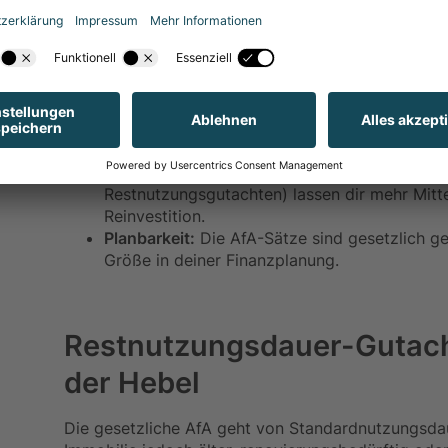
Vorteile & Chancen der AfA
Direkte Steuerersparnis:
Die Abschreibung re
– jedes Jahr aufs Neue.
Optimierter Cashflow:
Höhere AfA-Beträge (z
Restnutzungsgutachten) lassen dir mehr Mitte
Reinvestition.
Planbarkeit:
Die AfA-Sätze sind gesetzlich ge
Größe in deiner Finanzplanung.
Restnutzungsdauer-Gutacht
der Hebel
Die gesetzliche AfA geht von Standardnutzungsda