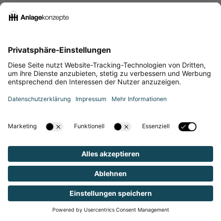
Für Anleger bedeutet das: Rechne nicht blind mit
beliebigen Mietsteigerungen. Prüfe Mietspiegel,
Mietpreisbremse, Bestandsmiete,
Modernisierungsmöglichkeiten und rechtliche
Grenzen.
In vielen Regionen greift zu dem eine Grenze
(meistens 15 oder 20%), welche Mieterhöhungen
regelt.
Finanzierung mit und ohne
Eigenkapital
Die Finanzierung entscheidet oft darüber, ob
eine Kapitalanlage-Immobilie funktioniert. Es
reicht nicht, dass die Immobilie auf dem Papier
attraktiv wirkt. Die Bank muss den Kauf
finanzieren und deine Haushaltsrechnung muss
tragfähig bleiben. Der Einsatz von Eigenkapital