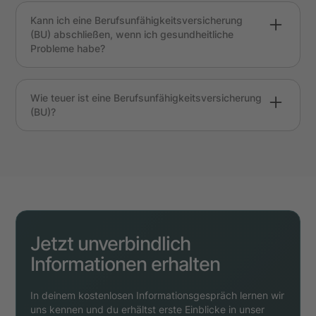
Verpflichtungen wie Immobilienkredite oder
Kann ich eine Berufsunfähigkeitsversicherung
eine Familie hast, da die gesetzliche
(BU) abschließen, wenn ich gesundheitliche
Absicherung oft nicht ausreicht.
Probleme habe?
Ja, aber möglicherweise mit Zuschlägen oder
Ausschlüssen bestimmter Krankheiten. Wichtig
Wie teuer ist eine Berufsunfähigkeitsversicherung
ist eine ehrliche Beantwortung der
(BU)?
Gesundheitsfragen und einer Voranfrage ggf.
Es kann auch eine Ablehnung erfolgen, wenn
Dies hängt von deinem Alter, deinem Beruf und
dem Versicherer das Risiko zu hoch ist.
deinem Gesundheitszustand ab.
Jetzt unverbindlich
Informationen erhalten
In deinem kostenlosen Informationsgespräch lernen wir
uns kennen und du erhältst erste Einblicke in unser