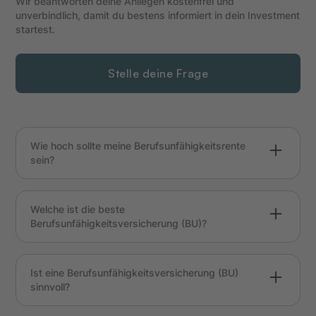
Wir beantworten deine Anliegen kostenfrei und
unverbindlich, damit du bestens informiert in dein Investment
startest.
Stelle deine Frage
Wie hoch sollte meine Berufsunfähigkeitsrente
sein?
Mindestens ausreichend, um deine
Lebenshaltungskosten decken zu können.
Welche ist die beste
Faustregel: 70–80 % deines aktuellen
Berufsunfähigkeitsversicherung (BU)?
Nettogehalts. Solltest du eine
Immobilienfinanzierung o. ä. laufen haben:
Die beste BU-Versicherung zeichnet sich durch
Berechne dies dringend mit ein.
faire Bedingungen, schnelle
Ist eine Berufsunfähigkeitsversicherung (BU)
Leistungsbearbeitung und stabile Beiträge aus.
sinnvoll?
Der „beste Anbieter“ kann durch den Beruf
durchaus variieren.
Ja, insbesondere wenn du finanzielle