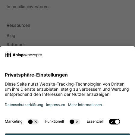
Immobilieninvestoren
Ressourcen
Blog
Ratgeber
Social Media
Instagram
Youtube
LinkedIn
Facebook